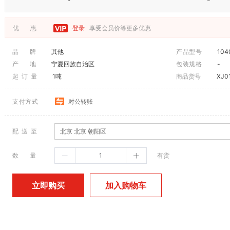
优 惠
登录
享受会员价等更多优惠
品 牌
其他
产品型号
104
产 地
宁夏回族自治区
包装规格
-
起 订 量
1吨
商品货号
XJ0
支付方式
对公转账
配 送 至
北京 北京 朝阳区
数 量
有货
加入购物车
立即购买