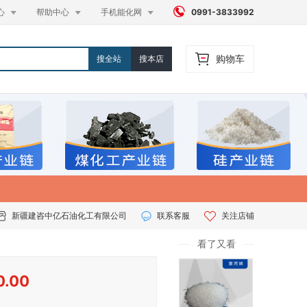




心
帮助中心
手机能化网
0991-3833992
购物车
搜全站
搜本店
新疆建咨中亿石油化工有限公司
联系客服
关注店铺
看了又看
0.00