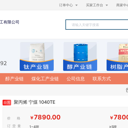


订单中心
买家工作台
商家中
工有限公司
醇产业链
煤化工产业链
公司信息
联系方式
聚丙烯 宁煤 1040TE
自营
7890.00
780
￥
￥
价 格
订 货 量
1~4吨
≥5吨