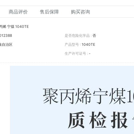
商品评价
售后保障
购买咨询
丙烯 宁煤 1040TE
012388
是否危险化学品 :
否
族自治区
产品型号 :
1040TE
生产许可证号 :
-