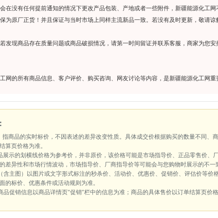
会在没有任何提前通知的情况下更改产品包装、产地或者一些附件，新疆能源化工网
保为原厂正货！并且保证与当时市场上同样主流新品一致。若没有及时更新，敬请谅
若发现商品存在质量问题或商品破损情况，请第一时间留证并联系客服，商家为您安
工网的所有商品信息、客户评价、购买咨询、网友讨论等内容，是新疆能源化工网重
：
：指商品的实时标价，不因表述的差异改变性质。具体成交价根据购买的数量不同、
结算页价格为准。
品展示的划横线价格为参考价，并非原价，该价格可能是市场指导价、正品零售价、
的差异性和市场行情波动，市场指导价、厂商指导价等可能会与您购物时展示的不一
（含主图）以图片或文字形式标注的秒杀价、活动价、优惠价、促销价、评估价等价
面的标价、优惠条件或活动规则为准。
商品促销信息以商品详情页“促销”栏中的信息为准；商品的具体售价以订单结算页价