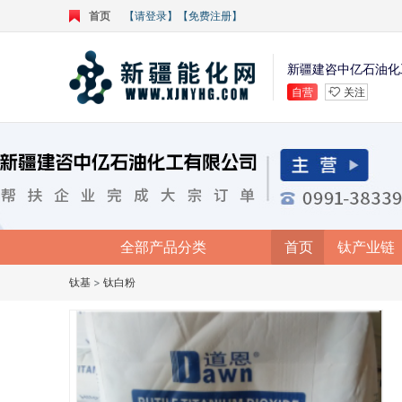
首页
【请登录】
【免费注册】
新疆建咨中亿石油化
自营
关注
全部产品分类
首页
钛产业链
钛基
>
钛白粉