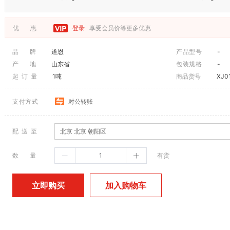
优 惠
登录
享受会员价等更多优惠
品 牌
道恩
产品型号
-
产 地
山东省
包装规格
-
起 订 量
1吨
商品货号
XJ0
支付方式
对公转账
配 送 至
北京 北京 朝阳区
数 量
有货
加入购物车
立即购买