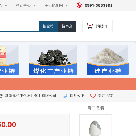




心
帮助中心
手机能化网
0991-3833992
购物车
搜全站
搜本店
新疆建咨中亿石油化工有限公司
联系客服
关注店铺
看了又看
50.00