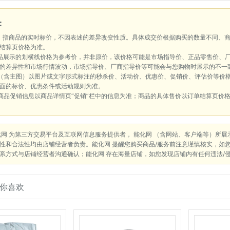
：
：指商品的实时标价，不因表述的差异改变性质。具体成交价根据购买的数量不同、
结算页价格为准。
品展示的划横线价格为参考价，并非原价，该价格可能是市场指导价、正品零售价、
的差异性和市场行情波动，市场指导价、厂商指导价等可能会与您购物时展示的不一
（含主图）以图片或文字形式标注的秒杀价、活动价、优惠价、促销价、评估价等价
面的标价、优惠条件或活动规则为准。
商品促销信息以商品详情页“促销”栏中的信息为准；商品的具体售价以订单结算页价
化网 为第三方交易平台及互联网信息服务提供者， 能化网 （含网站、客户端等）所
性和合法性均由店铺经营者负责。能化网 提醒您购买商品/服务前注意谨慎核实，如
系方式与店铺经营者沟通确认；能化网 存在海量店铺，如您发现店铺内有任何违法/
你喜欢