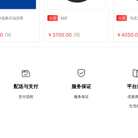
0#道路石油沥青
自营
钛矿
自营
乌克
0
/吨
￥3700.00
/吨
￥4050.0
配送与支付
服务保证
平台
支付流程
服务保证
优惠
红包