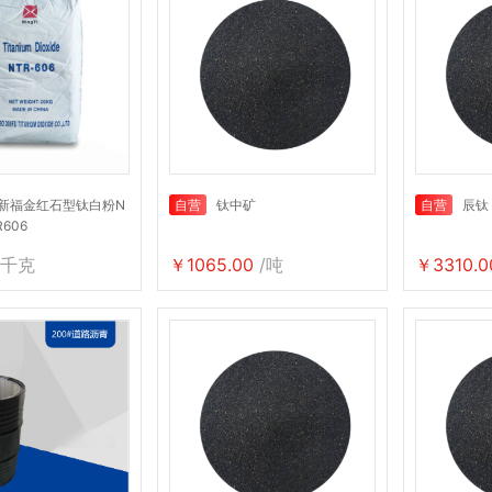
新福金红石型钛白粉N
自营
钛中矿
自营
辰钛
R606
/千克
￥1065.00
/吨
￥3310.0