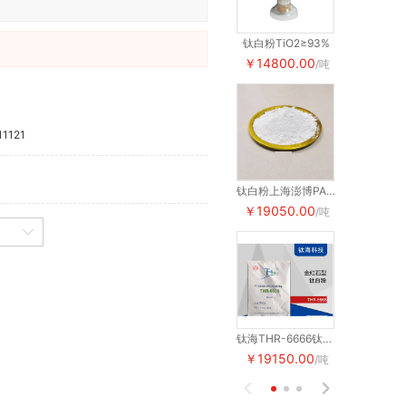
钛白粉TiO2≥93%
钛白粉TiO2≥
￥14800.00
￥14800.
/吨
11121
钛白粉上海澎博PA-101
￥19050.00
￥19050.
/吨
钛海THR-6666钛白粉 金红石型钛白粉 色母粒塑料用二氧化钛
￥19150.00
￥19150.0
/吨

