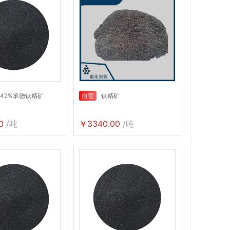
 42%承德钛精矿
自营
钛精矿
0
/吨
￥3340.00
/吨