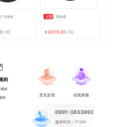
兰 53钛矿
自营
高钛渣
0
/吨
￥6070.00
/吨
规则
券规则
意见反馈
在线客服
规则
0991-3833992
服务时间：7*24h