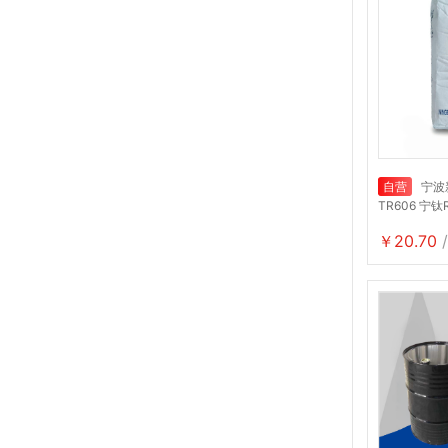
自营
宁波
TR606 宁钛
￥20.70