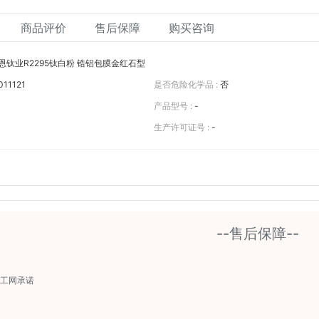
商品评价
售后保障
购买咨询
恩钛业R2295钛白粉 锆铝包膜金红石型
011121
是否危险化学品 :
否
产品型号 :
-
生产许可证号 :
-
--售后保障--
工网承诺