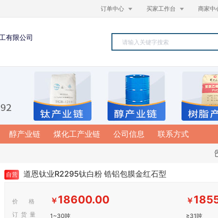


订单中心
买家工作台
商家中
工有限公司
醇产业链
煤化工产业链
公司信息
联系方式
道恩钛业R2295钛白粉 锆铝包膜金红石型
自营
18600.00
185
￥
￥
价 格
订 货 量
1~30吨
≥31吨